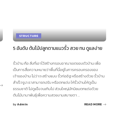
STRUCTURE
5 อันดับ ต้นไม้ปลูกตามแนวรั้ว สวย ทน ดูแลง่าย
รั้วบ้าน คือ สิ่งที่เอาไว้สร้างกรอบอาณาเขตของตัวบ้าน เพื่อ
เป็นการสื่อความหมายว่าพื้นที่นี้อยู่ในการครอบครองของ
เจ้าของบ้าน ไม่ว่าจะสร้างแบบ รั้วก่ออิฐ หรือสร้างด้วย รั้วบ้าน
สำเร็จรูป เราสามารถปรับ หรือตกแต่ง ให้รั้วบ้านให้ดูเป็น
ธรรมชาติ ไม่ดูแข็งจนเกินไป ส่วนใหญ่มักนิยมตกแต่งด้วย
ต้นไม้นานาพันธุ์เพื่อความสวยงามสบายตา
...
by
Admin
READ MORE
Posted
by